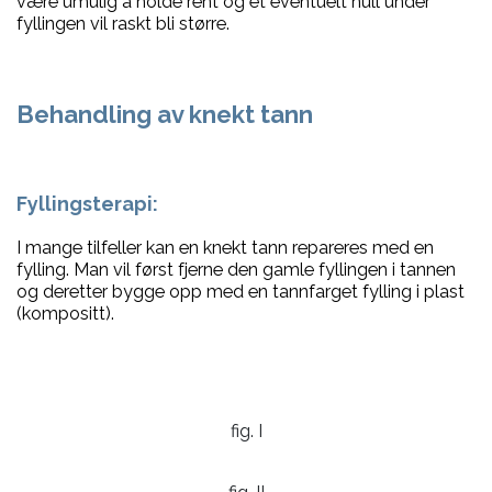
være umulig å holde rent og et eventuelt hull under
fyllingen vil raskt bli større.
Behandling av knekt tann
Fyllingsterapi:
I mange tilfeller kan en knekt tann repareres med en
fylling. Man vil først fjerne den gamle fyllingen i tannen
og deretter bygge opp med en tannfarget fylling i plast
(kompositt).
fig. I