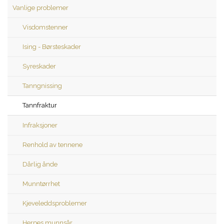
Vanlige problemer
Visdomstenner
Ising - Børsteskader
Syreskader
Tanngnissing
Tannfraktur
Infraksjoner
Renhold av tennene
Dårlig ånde
Munntørrhet
Kjeveleddsproblemer
Herpes munnsår