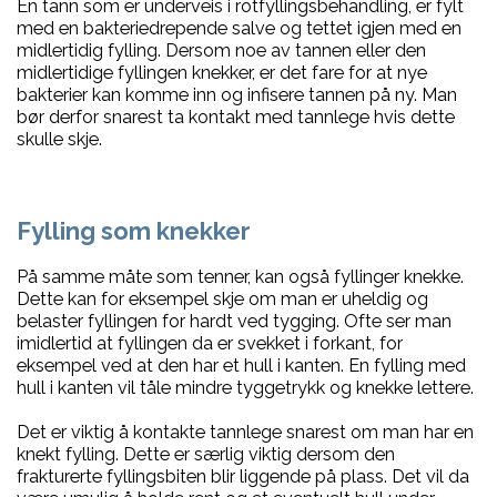
En tann som er underveis i rotfyllingsbehandling, er fylt
med en bakteriedrepende salve og tettet igjen med en
midlertidig fylling. Dersom noe av tannen eller den
midlertidige fyllingen knekker, er det fare for at nye
bakterier kan komme inn og infisere tannen på ny. Man
bør derfor snarest ta kontakt med tannlege hvis dette
skulle skje.
Fylling som knekker
På samme måte som tenner, kan også fyllinger knekke.
Dette kan for eksempel skje om man er uheldig og
belaster fyllingen for hardt ved tygging. Ofte ser man
imidlertid at fyllingen da er svekket i forkant, for
eksempel ved at den har et hull i kanten. En fylling med
hull i kanten vil tåle mindre tyggetrykk og knekke lettere.
Det er viktig å kontakte tannlege snarest om man har en
knekt fylling. Dette er særlig viktig der­som den
frakturerte fyllingsbiten blir liggende på plass. Det vil da