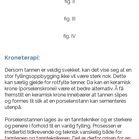
fig. II
fig. III
fig. IV
Kroneterapi:
Dersom tannen er veldig svekket, kan det vise seg at en
stor fyllingsoppbygging ikke vil være sterk nok. Dette
kan særlig gjelde for rotfylte tenner. Da kan en keramisk
krone (porselenskrone) være et bedre alternativ. Å få
fremstilt en keramisk krone innebærer at tannen slipes
og formes til slik at en porselenstann kan sementeres
utenpå.
Porselenstannen lages av en tanntekniker og er sterkere
og penere i forhold til en vanlig fylling. Prosessen er
imidlertid tidkrevende og teknisk vanskelig både for
tannlegen og tannteknikeren. Det er derfor prisen for en