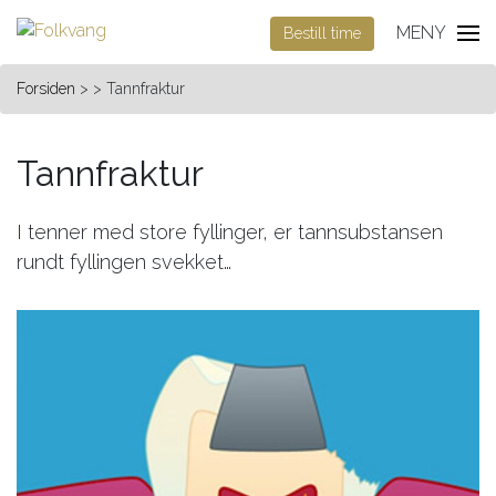
MENY
Bestill time
Forsiden
> > Tannfraktur
Tannfraktur
I tenner med store fyllinger, er tannsubstansen
rundt fyllingen svekket…