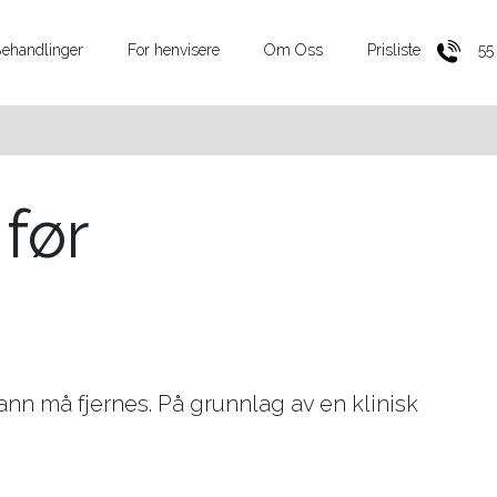
ehandlinger
For henvisere
Om Oss
Prisliste
55
før
 tann må fjernes. På grunnlag av en klinisk