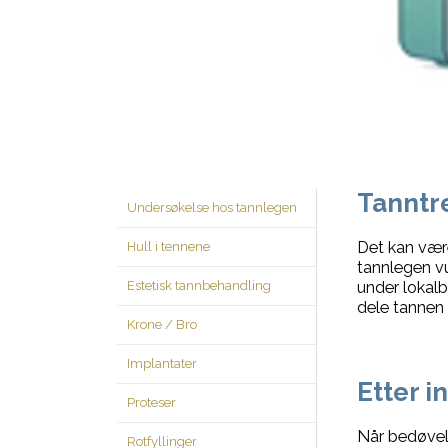
Tanntre
Undersøkelse hos tannlegen
Det kan være
Hull i tennene
tannlegen vu
Estetisk tannbehandling
under lokalb
dele tannen 
Krone / Bro
Implantater
Etter i
Proteser
Når bedøvels
Rotfyllinger