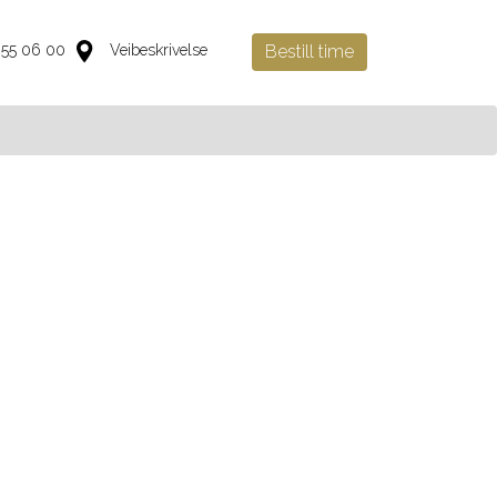
 55 06 00
Veibeskrivelse
Bestill time