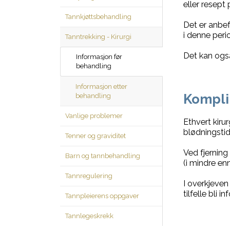
eller resept
Tannkjøttsbehandling
Det er anbef
i denne peri
Tanntrekking - Kirurgi
Det kan ogs
Informasjon før
behandling
Informasjon etter
Kompli
behandling
Vanlige problemer
Ethvert kiru
blødningstid
Tenner og graviditet
Ved fjernin
Barn og tannbehandling
(i mindre en
Tannregulering
I overkjeven
tilfelle bli
Tannpleierens oppgaver
Tannlegeskrekk