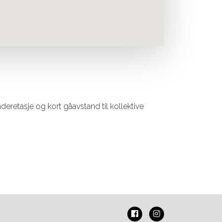
underetasje og kort gåavstand til kollektive