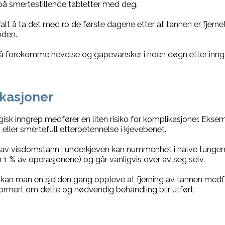
 på smertestillende tabletter med deg.
alt å ta det med ro de første dagene etter at tannen er fjernet.
oden.
å forekomme hevelse og gapevansker i noen døgn etter inng
kasjoner
rgisk inngrep medfører en liten risiko for komplikasjoner. Ekse
 eller smertefull etterbetennelse i kjevebenet.
g av visdomstann i underkjeven kan nummenhet i halve tungen 
n 1 % av operasjonene) og går vanligvis over av seg selv.
 kan man en sjelden gang oppleve at fjerning av tannen medfører
 informert om dette og nødvendig behandling blir utført.