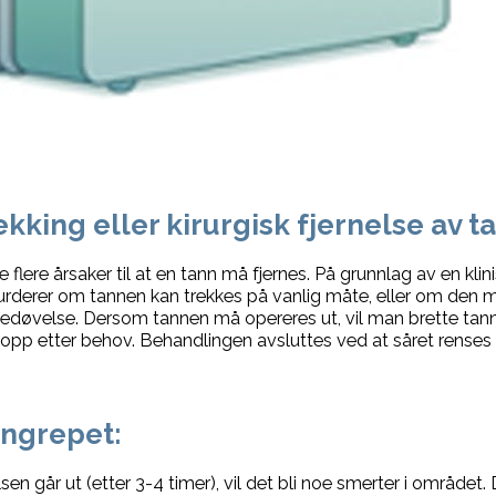
kking eller kirurgisk fjernelse av t
 flere årsaker til at en tann må fjernes. På grunnlag av en kli
rderer om tannen kan trekkes på vanlig måte, eller om den må 
edøvelse. Dersom tannen må opereres ut, vil man brette tannk
opp etter behov. Behandlingen avsluttes ved at såret renses 
nngrepet:
en går ut (etter 3-4 timer), vil det bli noe smerter i området. 