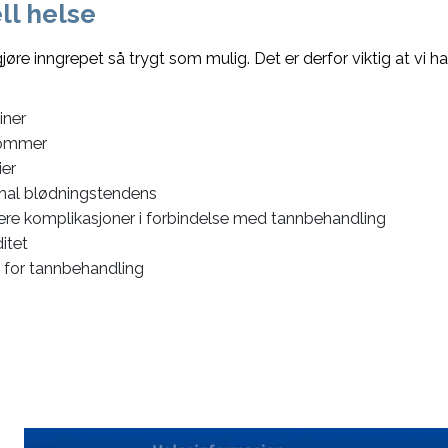
ll helse
gjøre inngrepet så trygt som mulig. Det er derfor viktig at vi 
iner
ommer
ier
al blødningstendens
gere komplikasjoner i forbindelse med tannbehandling
itet
 for tannbehandling