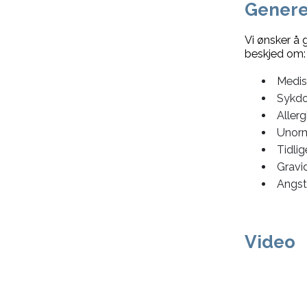
Genere
Vi ønsker å 
beskjed om:
Medis
Sykd
Allerg
Unorm
Tidli
Gravid
Angst
Video