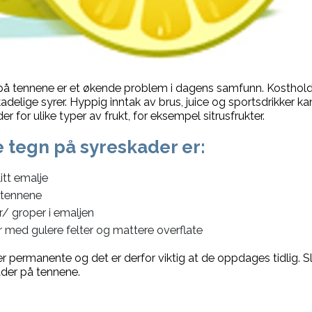
på tennene er et økende problem i dagens samfunn. Kostholde
adelige syrer. Hyppig inntak av brus, juice og sportsdrikker ka
r for ulike typer av frukt, for eksempel sitrusfrukter.
 tegn på syreskader er:
itt emalje
i tennene
r/ groper i emaljen
r med gulere felter og mattere overflate
r permanente og det er derfor viktig at de oppdages tidlig. Sli
ader på tennene.