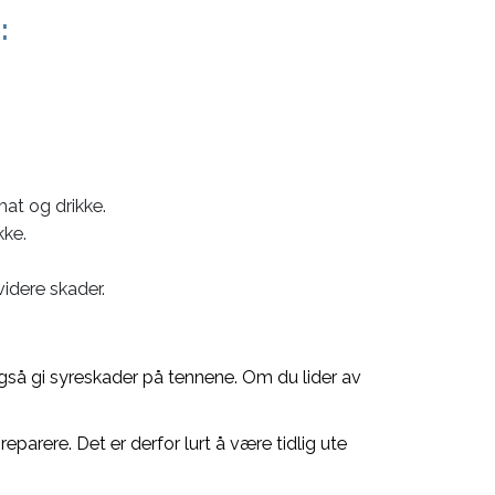
:
mat og drikke.
kke.
videre skader.
så gi syreskader på ten­nene. Om du lider av
parere. Det er derfor lurt å være tidlig ute