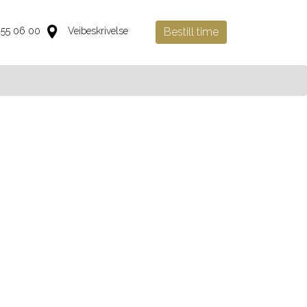
 55 06 00
Veibeskrivelse
Bestill time