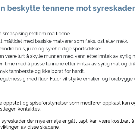
n beskytte tennene mot syreskader
 småspising mellom måltidene.
tt måltidet med basiske matvarer som f.eks. ost eller melk.
mindre brus, juice og syreholdige sportsdrikker.
an være lurt å skylle munnen med vann etter inntak av syrlig 
en time med å pusse tennene etter inntak av syrlig mat og dri
myk tannbørste og ikke børst for hardt.
regelmessig med fluor. Fluor vil styrke emaljen og forebygge 
e oppstøt og spiseforstyrrelser som medfører oppkast kan og
astlegen kontaktes.
yreskader der mye emalje er gått tapt, kan være kostbart å re
viklingen av disse skadene.