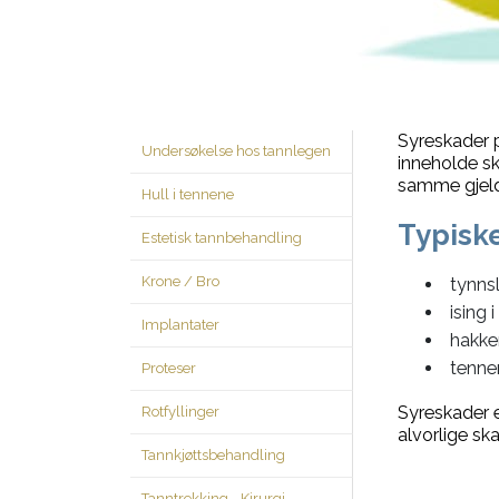
Syreskader 
Undersøkelse hos tannlegen
inneholde sk
samme gjelde
Hull i tennene
Typiske
Estetisk tannbehandling
Krone / Bro
tynnsl
ising 
Implantater
hakke
tenne
Proteser
Syreskader e
Rotfyllinger
alvorlige sk
Tannkjøttsbehandling
Tanntrekking - Kirurgi