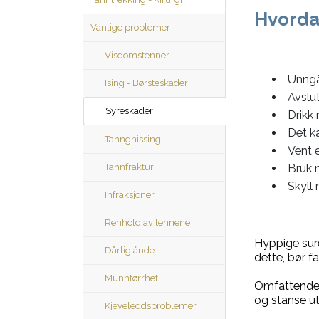
Hvorda
Vanlige problemer
Visdomstenner
Unngå
Ising - Børsteskader
Avslu
Syreskader
Drikk 
Det k
Tanngnissing
Vent 
Tannfraktur
Bruk 
Skyll 
Infraksjoner
Renhold av tennene
Hyppige sur
Dårlig ånde
dette, bør f
Munntørrhet
Omfattende s
og stanse ut
Kjeveleddsproblemer