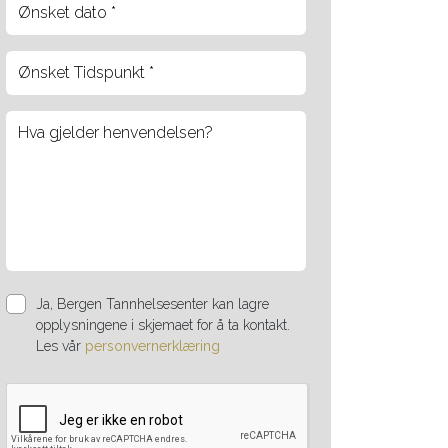
Date
Format:
DD
dot
MM
dot
YYYY
Ja, Bergen Tannhelsesenter kan lagre
opplysningene i skjemaet for å ta kontakt.
Les vår
personvernerklæring