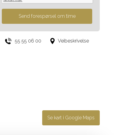
55 55 06 00
Veibeskrivelse
Se kart i Google Maps