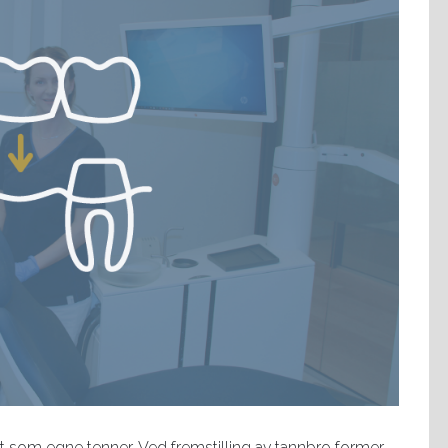
ut som egne tenner. Ved fremstilling av tannbro former