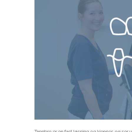
Tannbro er en fast løsning og kjennes og ser 