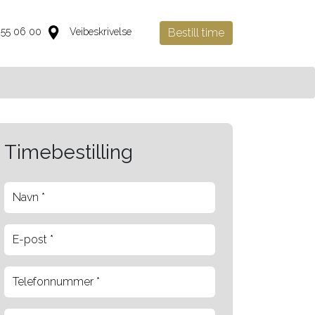
 55 06 00
Veibeskrivelse
Bestill time
Timebestilling